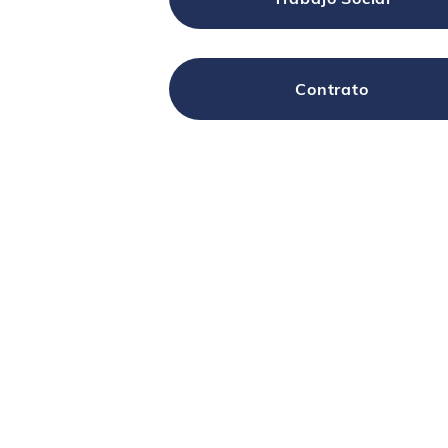
Contrato
¿Qué h
Inicio
¿Quiénes somos?
Educació
Nuestra historia
Nutrición 