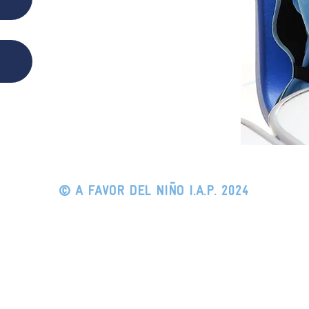
© A FAVOR DEL NIÑO I.A.P. 2024
Por un mejor futuro
acemos?
Comunidad
Don
Súmate
Perfil de nuestras familias
n
Servicio social
Inscripciones
Voluntariado
y salud