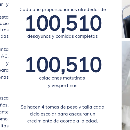
ar y
Cada año proporcionamos alred
edor de
100,510
esta
acio
ros
idas
desayunos y comidas completas
anza
100
,510
AC,
an
y
para
enas
colaciones matutinas
y vespertina
s
sca
iños,
Se hacen 4 tomas de peso y talla cada
ante
ciclo escolar para asegurar un
omo:
crecimiento de acorde a la edad.
ltas