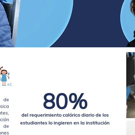
80%
 de
sica
tes,
del requerimiento calórico diario de los
ión
estudiantes lo ingieren en la institución
o de
ones