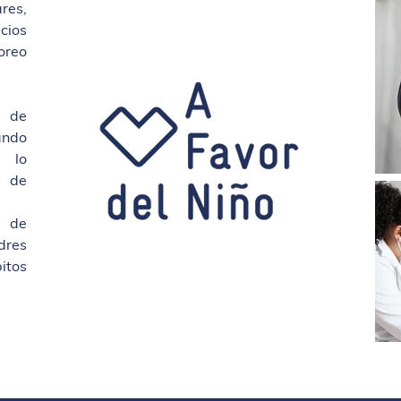
es,
icios
oreo
 de
ndo
 lo
s de
s de
dres
itos