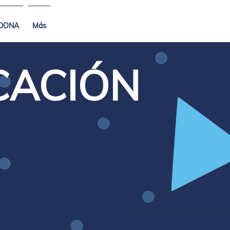
DONA
Más
CACIÓN