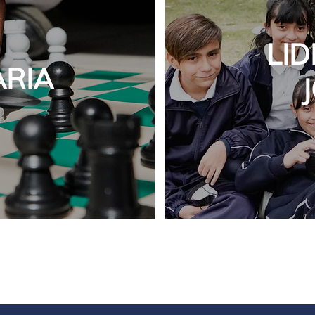
LI
ARIA