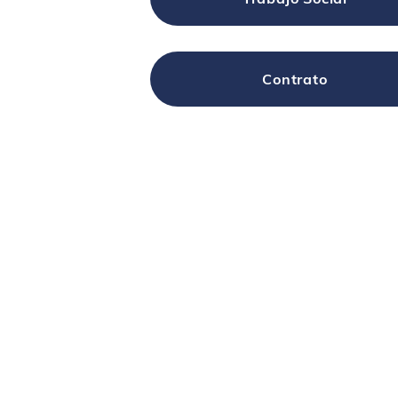
Contrato
What W
Home
Who We Are
Educatio
Our History
Nutrition 