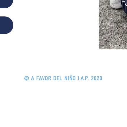
© A FAVOR DEL NIÑO I.A.P. 2020
For a Better Future
e Do
Community
Don
Join Us
Our Families
n
Social Service
Registration
Volunteers
and Health