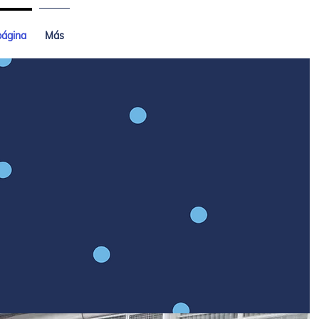
página
Más